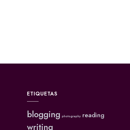
ETIQUETAS
blogging
reading
photography
writing