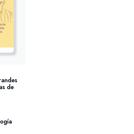
randes
as de
logía