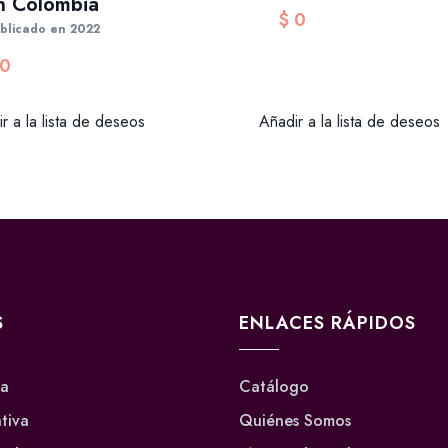
n Colombia
$
0
blicado en 2022
0
Añadir a la lista de deseos
r a la lista de deseos
S
ENLACES RÁPIDOS
va
Catálogo
ativa
Quiénes Somos