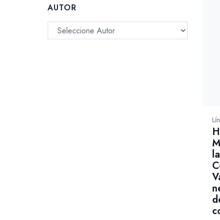
AUTOR
Lí
H
M
l
C
V
n
d
c