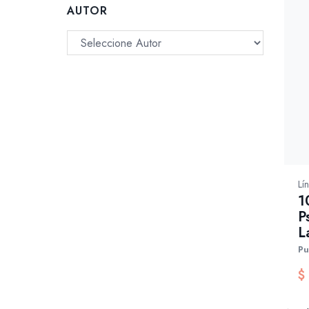
AUTOR
Lí
1
P
L
Pu
$