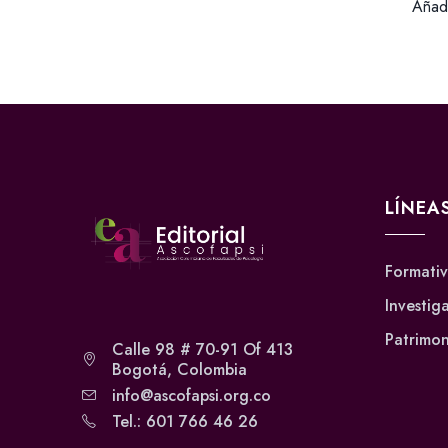
Añadi
LÍNEA
Formati
Investig
Patrimon
Calle 98 # 70-91 Of 413
Bogotá, Colombia
info@ascofapsi.org.co
Tel.: 601 766 46 26