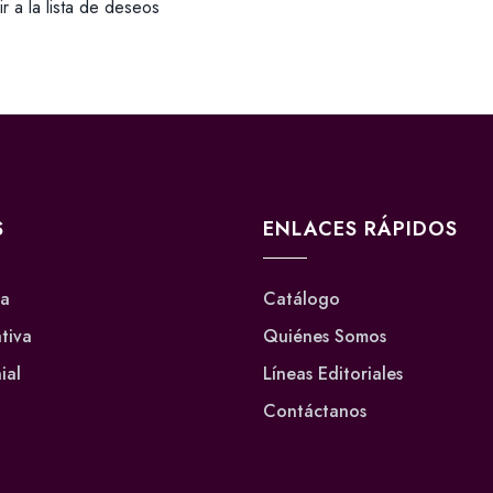
r a la lista de deseos
S
ENLACES RÁPIDOS
va
Catálogo
ativa
Quiénes Somos
ial
Líneas Editoriales
Contáctanos