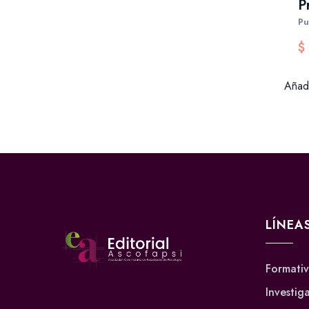
P
Pu
$
Añadi
LÍNEA
Formati
Investig