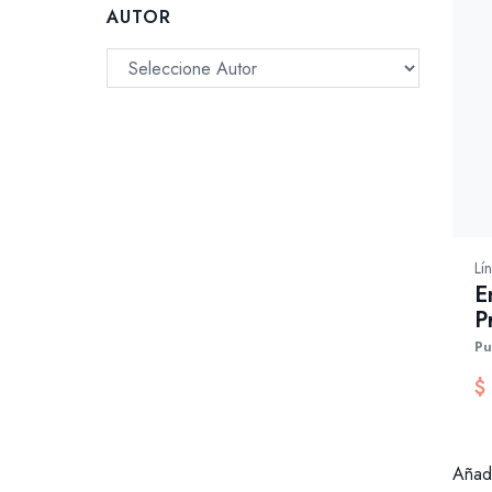
AUTOR
Lí
E
P
Pu
$
Añadi