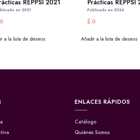
rácticas REPPSI 2021
Prácticas REPPSI
blicado en 2021
Publicado en 2024
0
$
0
r a la lista de deseos
Añadir a la lista de deseos
S
ENLACES RÁPIDOS
va
Catálogo
ativa
Quiénes Somos