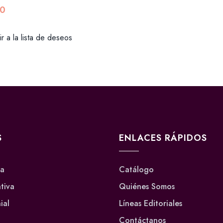
0
r a la lista de deseos
S
ENLACES RÁPIDOS
va
Catálogo
ativa
Quiénes Somos
ial
Líneas Editoriales
Contáctanos