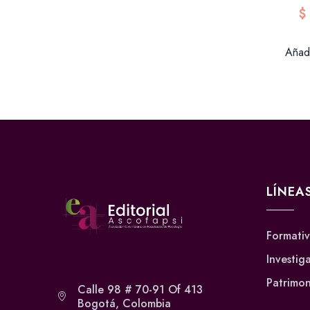
$
Añadi
LÍNEA
Formati
Investig
Patrimon
Calle 98 # 70-91 Of 413
Bogotá, Colombia