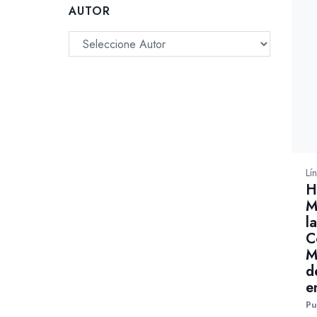
AUTOR
Lí
H
M
l
C
M
d
e
Pu