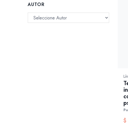
AUTOR
Lí
T
i
c
p
Pu
$