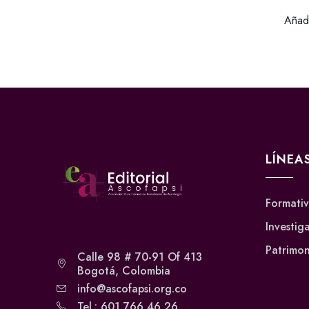
Añadi
LÍNEA
Formati
Investig
Patrimon
Calle 98 # 70-91 Of 413
Bogotá, Colombia
info@ascofapsi.org.co
Tel.: 601 766 46 26