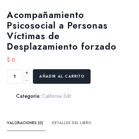
Acompañamiento
Psicosocial a Personas
Víctimas de
Desplazamiento forzado
$
0
+
Acompañamiento
AÑADIR AL CARRITO
-
Psicosocial
a
Personas
Categoría:
California Edit
Víctimas
de
Desplazamiento
VALORACIONES (0)
DETALLES DEL LIBRO
forzado
cantidad