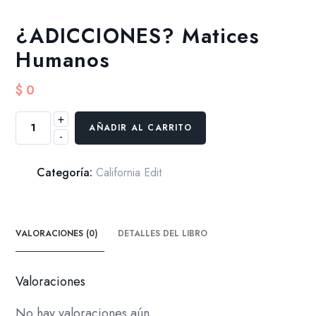
¿ADICCIONES? Matices
Humanos
$
0
+
¿ADICCIONES?
AÑADIR AL CARRITO
-
Matices
Humanos
cantidad
Categoría:
California Edit
VALORACIONES (0)
DETALLES DEL LIBRO
Valoraciones
No hay valoraciones aún.