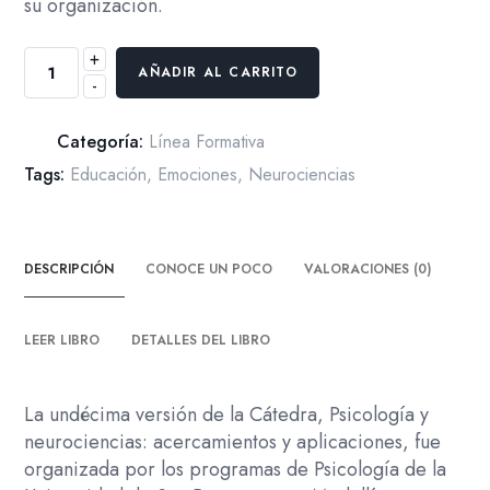
su organización.
+
Cátedra
AÑADIR AL CARRITO
-
Mercedes
Rodrigo
2016
Categoría:
Línea Formativa
Psicología
Tags:
Educación
,
Emociones
,
Neurociencias
y
neurociencias
cantidad
DESCRIPCIÓN
CONOCE UN POCO
VALORACIONES (0)
LEER LIBRO
DETALLES DEL LIBRO
La undécima versión de la Cátedra, Psicología y
neurociencias: acercamientos y aplicaciones, fue
organizada por los programas de Psicología de la