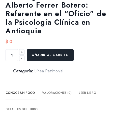
Alberto Ferrer Botero:
Referente en el “Oficio” de
la Psicología Clínica en
Antioquia
$
0
+
Homenaje
AÑADIR AL CARRITO
-
a
los
Grandes
Categoría:
Línea Patrimonial
Maestros.
Memorias
de
CONOCE UN POCO
VALORACIONES (0)
LEER LIBRO
la
Psicología
Colombiana:
DETALLES DEL LIBRO