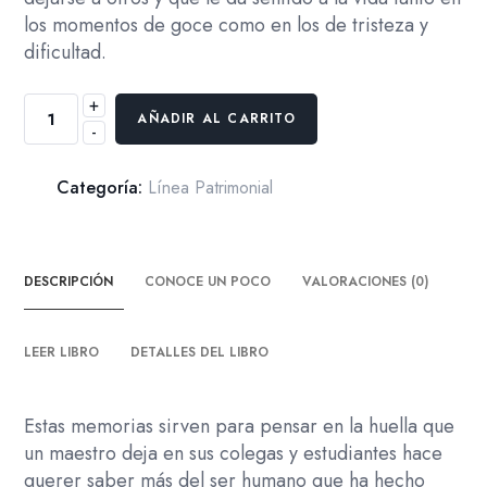
los momentos de goce como en los de tristeza y
dificultad.
+
Homenaje
AÑADIR AL CARRITO
-
a
los
Grandes
Categoría:
Línea Patrimonial
Maestros.
Memorias
de
DESCRIPCIÓN
CONOCE UN POCO
VALORACIONES (0)
la
Psicología
Colombiana:
LEER LIBRO
DETALLES DEL LIBRO
Luis
Enrique
Estas memorias sirven para pensar en la huella que
Flórez
un maestro deja en sus colegas y estudiantes hace
Alarcón.
querer saber más del ser humano que ha hecho
La