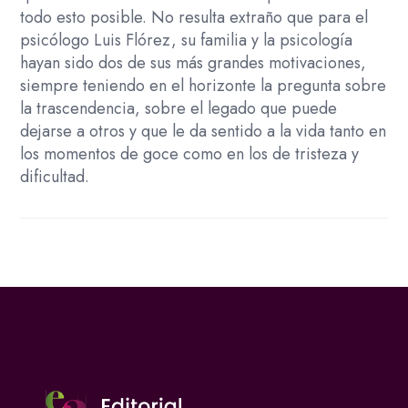
todo esto posible. No resulta extraño que para el
inspiración
psicólogo Luis Flórez, su familia y la psicología
de
hayan sido dos de sus más grandes motivaciones,
una
siempre teniendo en el horizonte la pregunta sobre
visión
la trascendencia, sobre el legado que puede
integradora
dejarse a otros y que le da sentido a la vida tanto en
y
los momentos de goce como en los de tristeza y
humana
dificultad.
de
la
psicología
de
la
salud
cantidad