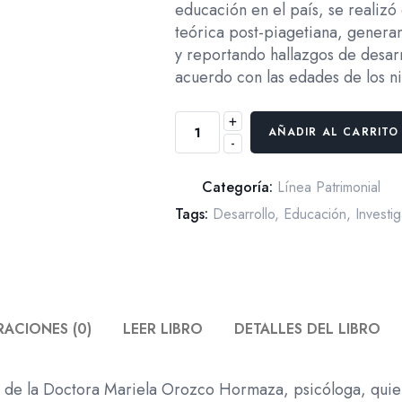
educación en el país, se realizó
teórica post-piagetiana, genera
y reportando hallazgos de desar
acuerdo con las edades de los ni
+
Homenaje
AÑADIR AL CARRITO
-
a
los
Categoría:
Línea Patrimonial
Grandes
Maestros.
Tags:
Desarrollo
,
Educación
,
Investi
Memorias
de
la
Psicología
Colombiana:
ACIONES (0)
LEER LIBRO
DETALLES DEL LIBRO
Mariela
Orozco
do de la Doctora Mariela Orozco Hormaza, psicóloga, qu
Hormaza.