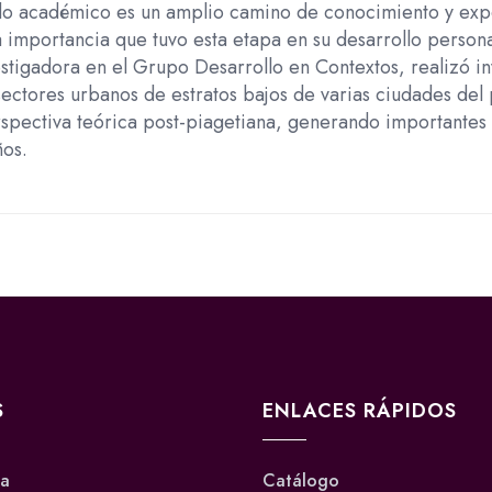
ido académico es un amplio camino de conocimiento y expe
Potenciar
 la importancia que tuvo esta etapa en su desarrollo person
el
igadora en el Grupo Desarrollo en Contextos, realizó inv
desarrollo
sectores urbanos de estratos bajos de varias ciudades del 
infantil
erspectiva teórica post-piagetiana, generando importantes
desde
ños.
la
enseñanza
cantidad
S
ENLACES RÁPIDOS
va
Catálogo