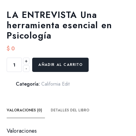
LA ENTREVISTA Una
herramienta esencial en
Psicología
$
0
+
LA
AÑADIR AL CARRITO
-
ENTREVISTA
Una
herramienta
Categoría:
California Edit
esencial
en
Psicología
VALORACIONES (0)
DETALLES DEL LIBRO
cantidad
Valoraciones