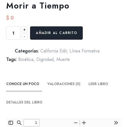
Morir a Tiempo
$
0
+
Morir
AÑADIR AL CARRITO
-
a
Tiempo
cantidad
Categorías:
California Edit
,
Línea Formativa
Tags:
Bioética
,
Dignidad
,
Muerte
CONOCE UN POCO
VALORACIONES (0)
LEER LIBRO
DETALLES DEL LIBRO