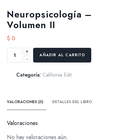
Neuropsicología –
Volumen II
$
0
+
Neuropsicología
AÑADIR AL CARRITO
-
-
Volumen
II
Categoría:
California Edit
cantidad
VALORACIONES (0)
DETALLES DEL LIBRO
Valoraciones
No hay valoraciones aún.