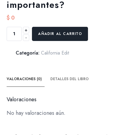
importantes?
$
0
+
PADRES:
AÑADIR AL CARRITO
-
¿esenciales
o
importantes?
Categoría:
California Edit
cantidad
VALORACIONES (0)
DETALLES DEL LIBRO
Valoraciones
No hay valoraciones aún.