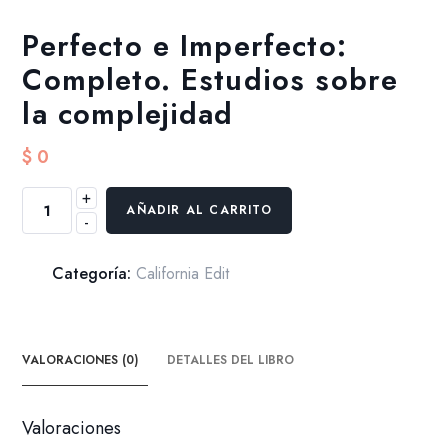
Perfecto e Imperfecto:
Completo. Estudios sobre
la complejidad
$
0
+
Perfecto
AÑADIR AL CARRITO
-
e
Imperfecto:
Completo.
Categoría:
California Edit
Estudios
sobre
la
VALORACIONES (0)
DETALLES DEL LIBRO
complejidad
cantidad
Valoraciones