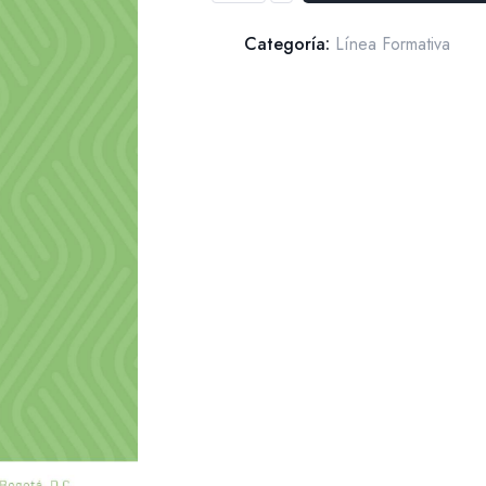
a
Categoría:
Línea Formativa
la
innovación
docente
2025
cantidad