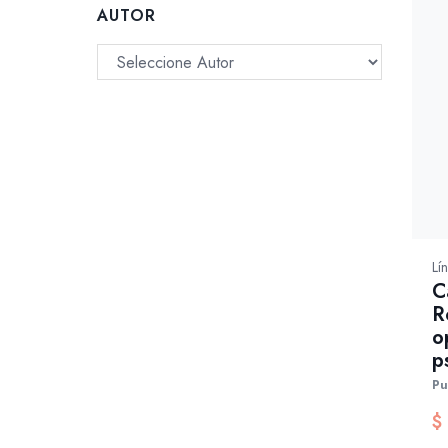
AUTOR
Lí
C
R
o
p
Pu
$