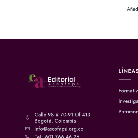
Añadi
LÍNEA
Formati
Investig
Patrimon
Calle 98 # 70-91 Of 413
Bogotá, Colombia
info@ascofapsi.org.co
Tel.: 601 766 46 26