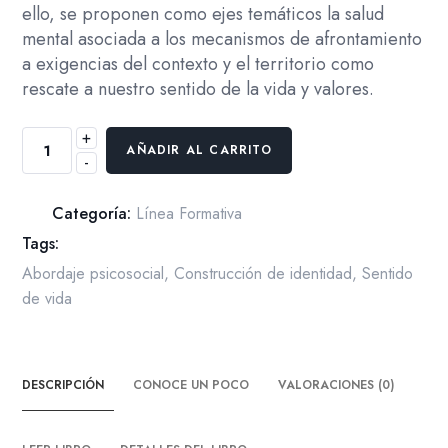
ello, se proponen como ejes temáticos la salud
mental asociada a los mecanismos de afrontamiento
a exigencias del contexto y el territorio como
rescate a nuestro sentido de la vida y valores.
+
Catedra
AÑADIR AL CARRITO
-
Mercedes
Rodrigo
2022
Categoría:
Línea Formativa
Retos
Tags:
y
Abordaje psicosocial
,
Construcción de identidad
,
Sentido
oportunidades
de vida
de
la
psicología
DESCRIPCIÓN
CONOCE UN POCO
VALORACIONES (0)
en
el
siglo