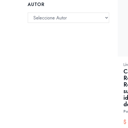
AUTOR
Lí
C
R
R
s
i
d
Pu
$