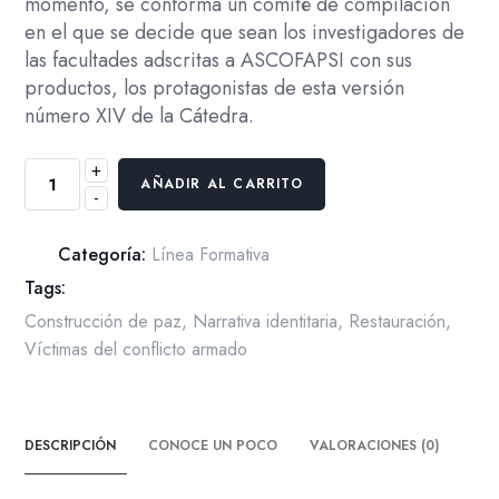
momento, se conforma un comité de compilación
en el que se decide que sean los investigadores de
las facultades adscritas a ASCOFAPSI con sus
productos, los protagonistas de esta versión
número XIV de la Cátedra.
+
Cátedra
AÑADIR AL CARRITO
-
Mercedes
Rodrigo
2019
Categoría:
Línea Formativa
Reconstrucción
Tags:
de
Construcción de paz
,
Narrativa identitaria
,
Restauración
,
subjetividades
Víctimas del conflicto armado
e
identidades
en
DESCRIPCIÓN
CONOCE UN POCO
VALORACIONES (0)
contextos
de