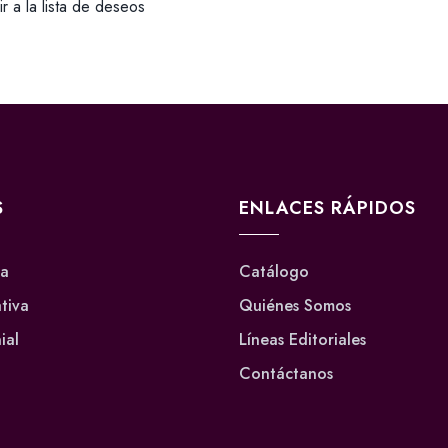
r a la lista de deseos
S
ENLACES RÁPIDOS
va
Catálogo
ativa
Quiénes Somos
ial
Líneas Editoriales
Contáctanos