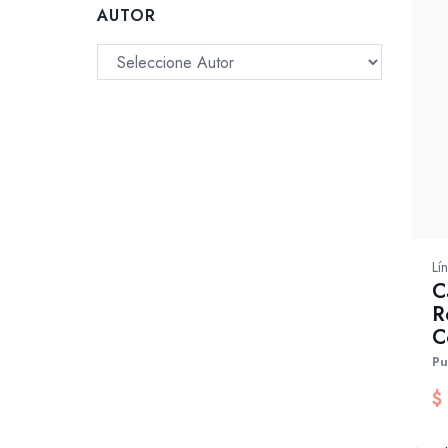
AUTOR
Lí
C
R
C
Pu
$