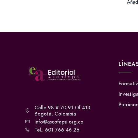
Añadi
LÍNEA
Formati
Investig
Patrimon
Calle 98 # 70-91 Of 413
Bogotá, Colombia
info@ascofapsi.org.co
Tel.: 601 766 46 26