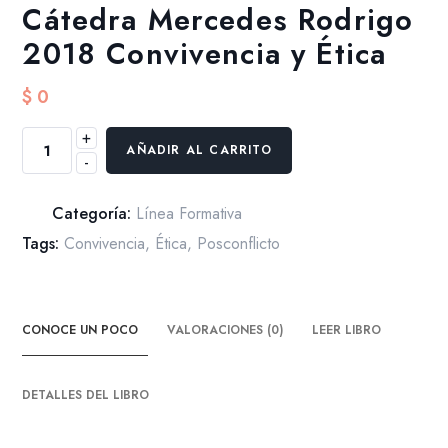
Cátedra Mercedes Rodrigo
2018 Convivencia y Ética
$
0
+
Cátedra
AÑADIR AL CARRITO
-
Mercedes
Rodrigo
2018
Categoría:
Línea Formativa
Convivencia
Tags:
Convivencia
,
Ética
,
Posconflicto
y
Ética
cantidad
CONOCE UN POCO
VALORACIONES (0)
LEER LIBRO
DETALLES DEL LIBRO