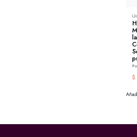
Lí
H
M
l
C
S
p
Pu
$
Añadi