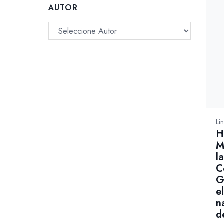
AUTOR
Lí
H
M
l
C
G
e
n
d