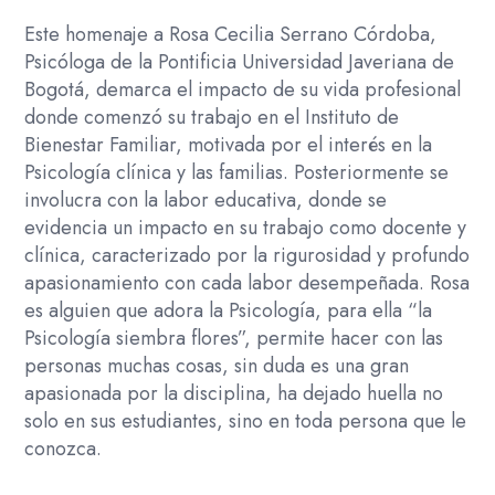
Serrano.
Este homenaje a Rosa Cecilia Serrano Córdoba,
Impulso
Psicóloga de la Pontificia Universidad Javeriana de
a
Bogotá, demarca el impacto de su vida profesional
la
donde comenzó su trabajo en el Instituto de
psicología
Bienestar Familiar, motivada por el interés en la
en
Psicología clínica y las familias. Posteriormente se
Santander
involucra con la labor educativa, donde se
cantidad
evidencia un impacto en su trabajo como docente y
clínica, caracterizado por la rigurosidad y profundo
apasionamiento con cada labor desempeñada. Rosa
es alguien que adora la Psicología, para ella “la
Psicología siembra flores”, permite hacer con las
personas muchas cosas, sin duda es una gran
apasionada por la disciplina, ha dejado huella no
solo en sus estudiantes, sino en toda persona que le
conozca.