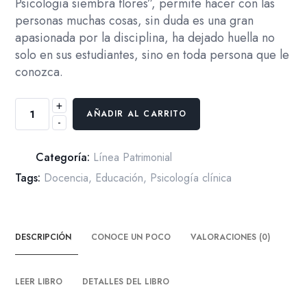
Psicología siembra flores”, permite hacer con las
personas muchas cosas, sin duda es una gran
apasionada por la disciplina, ha dejado huella no
solo en sus estudiantes, sino en toda persona que le
conozca.
+
Homenaje
AÑADIR AL CARRITO
-
a
los
Grandes
Categoría:
Línea Patrimonial
Maestros.
Tags:
Docencia
,
Educación
,
Psicología clínica
Memorias
de
la
DESCRIPCIÓN
CONOCE UN POCO
VALORACIONES (0)
Psicología
Colombiana:
Rosa
LEER LIBRO
DETALLES DEL LIBRO
Cecilia