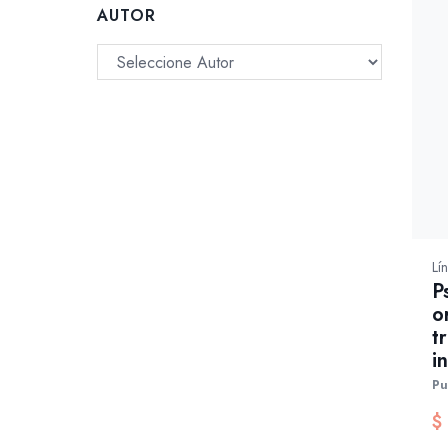
AUTOR
Lín
P
o
t
i
Pu
$