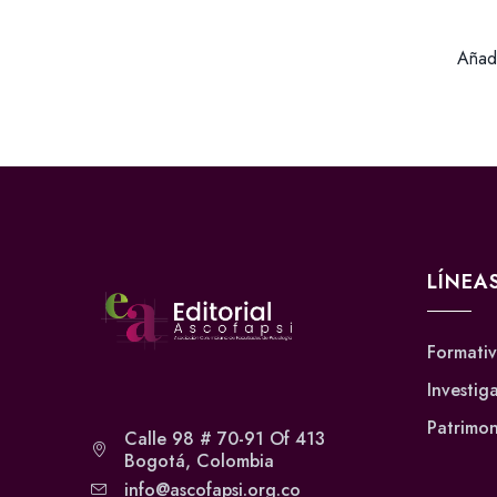
Añadi
LÍNEA
Formati
Investig
Patrimon
Calle 98 # 70-91 Of 413
Bogotá, Colombia
info@ascofapsi.org.co