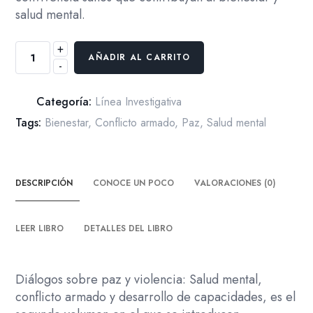
salud mental.
+
Diálogos
AÑADIR AL CARRITO
-
sobre
paz
y
Categoría:
Línea Investigativa
la
Tags:
Bienestar
,
Conflicto armado
,
Paz
,
Salud mental
violencia.
Vol
2
DESCRIPCIÓN
CONOCE UN POCO
VALORACIONES (0)
cantidad
LEER LIBRO
DETALLES DEL LIBRO
Diálogos sobre paz y violencia: Salud mental,
conflicto armado y desarrollo de capacidades, es el