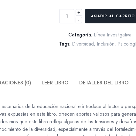
+
Educación
AÑADIR AL CARRITO
-
e
inclusión,
Categoría:
Línea Investigativa
Perspectivas
desde
Tags:
Diversidad
,
Inclusión
,
Psicolog
la
psicología
educativa
cantidad
ACIONES (0)
LEER LIBRO
DETALLES DEL LIBRO
a escenarios de la educación nacional e introduce al lector a perspe
tivas expuestas en este libro, ofrecen aportes valiosos para gene
ideramos que este libro refleja algunas de las tensiones y desafí
nocimiento de la diversidad, especialmente a través del fortalecim