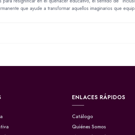
as para resignificar en el quehacer educativo, el sentido de “inclu
manente que ayude a transformar aquellos imaginarios que equipara
S
ENLACES RÁPIDOS
va
Catálogo
ativa
Quiénes Somos