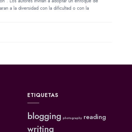
sión”. Los autores invitan a adoptar un enfoque de
n a la diversidad con la dificultad o con la
ETIQUETAS
blogging
reading
photography
writing