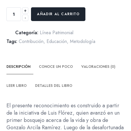
+
Homenaje
AÑADIR AL CARRITO
-
a
los
Grandes
Categoría:
Línea Patrimonial
Maestros.
Tags:
Contribución
,
Educación
,
Metodología
Memorias
de
la
DESCRIPCIÓN
CONOCE UN POCO
VALORACIONES (0)
Psicología
Colombiana:
Gonzalo
LEER LIBRO
DETALLES DEL LIBRO
Arcila
Ramírez
El presente reconocimiento es construido a partir
cantidad
de la iniciativa de Luis Flórez, quien avanzó en un
primer bosquejo acerca de la vida y obra de
Gonzalo Arcila Ramírez. Luego de la desafortunada