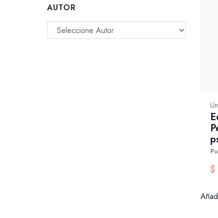
AUTOR
Lín
E
P
p
Pu
$
Añadi