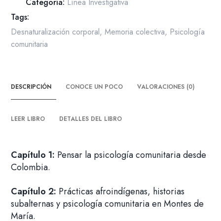
de
Categoría:
Línea Investigativa
psicología
Tags:
comunitaria
Desnaturalización corporal
,
Memoria colectiva
,
Psicología
en
comunitaria
Colombia
cantidad
DESCRIPCIÓN
CONOCE UN POCO
VALORACIONES (0)
LEER LIBRO
DETALLES DEL LIBRO
Capítulo 1:
Pensar la psicología comunitaria desde
Colombia.
Capítulo 2:
Prácticas afroindígenas, historias
subalternas y psicología comunitaria en Montes de
María.