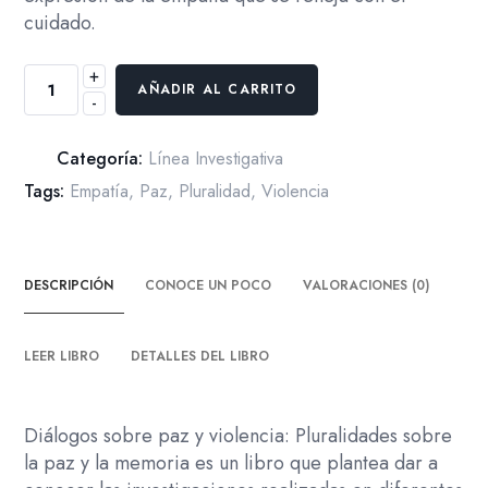
cuidado.
+
Diálogos
AÑADIR AL CARRITO
-
sobre
paz
y
Categoría:
Línea Investigativa
violencia.
Tags:
Empatía
,
Paz
,
Pluralidad
,
Violencia
Vol
1
cantidad
DESCRIPCIÓN
CONOCE UN POCO
VALORACIONES (0)
LEER LIBRO
DETALLES DEL LIBRO
Diálogos sobre paz y violencia: Pluralidades sobre
la paz y la memoria es un libro que plantea dar a